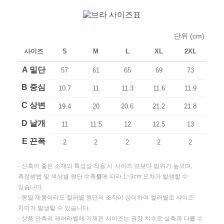
단위 (cm)
사이즈
S
M
L
XL
2XL
A 밑단
57
61
65
69
73
B 중심
10.7
11
11.3
11.6
11.9
C 상변
19.4
20
20.6
21.2
21.8
D 날개
11
11.5
12
12.5
13
E 끈폭
2
2
2
2
2
- 신축이 좋은 소재의 특성상 착용 시 사이즈 표보다 범위가 높으며,
측정방법 및 색상별 원단 수축률에 따라 1~3cm 오차가 발생할 수
있습니다.
- 동일 제품이라도 컬러별 원단의 조직이 상이하여 컬러별로 사이즈
차이가 발생할 수 있습니다.
- 상품 안측의 케어라벨에 기재된 사이즈는 권장 치수로 실측과 다를 수