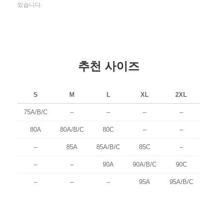
있습니다.
추천 사이즈
S
M
L
XL
2XL
75A/B/C
–
–
–
–
80A
80A/B/C
80C
–
–
–
85A
85A/B/C
85C
–
–
–
90A
90A/B/C
90C
–
–
–
95A
95A/B/C